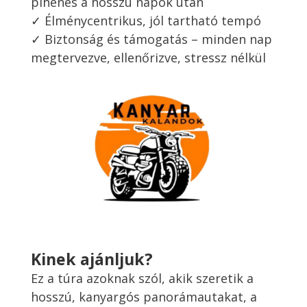
pihenés a hosszú napok után
✓ Élménycentrikus, jól tartható tempó
✓ Biztonság és támogatás – minden nap
megtervezve, ellenőrizve, stressz nélkül
Kinek ajánljuk?
Ez a túra azoknak szól, akik szeretik a
hosszú, kanyargós panorámautakat, a