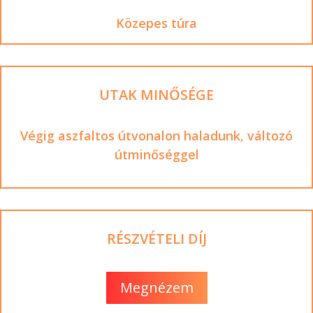
Közepes túra
UTAK MINŐSÉGE
Végig aszfaltos útvonalon haladunk, változó
útminőséggel
RÉSZVÉTELI DÍJ
Megnézem