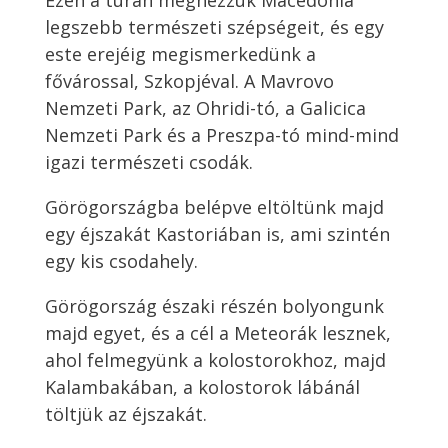
Ezen a túrán megnézzük Macedónia
legszebb természeti szépségeit, és egy
este erejéig megismerkedünk a
fővárossal, Szkopjéval. A Mavrovo
Nemzeti Park, az Ohridi-tó, a Galicica
Nemzeti Park és a Preszpa-tó mind-mind
igazi természeti csodák.
Görögországba belépve eltöltünk majd
egy éjszakát Kastoriában is, ami szintén
egy kis csodahely.
Görögország északi részén bolyongunk
majd egyet, és a cél a Meteorák lesznek,
ahol felmegyünk a kolostorokhoz, majd
Kalambakában, a kolostorok lábánál
töltjük az éjszakát.