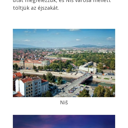
utat megfelezzük, és Niš városa mellett
töltjük az éjszakát.
Niš