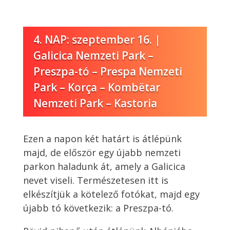
4. NAP: szeptember 16. |
Galicica Nemzeti Park –
Preszpa-tó – Prespa Nemzeti
Park –
Korça – Kombëtar
Nemzeti Park – Kastoria
Ezen a napon két határt is átlépünk
majd, de először egy újabb nemzeti
parkon haladunk át, amely a Galicica
nevet viseli. Természetesen itt is
elkészítjük a kötelező fotókat, majd egy
újabb tó következik: a Preszpa-tó.