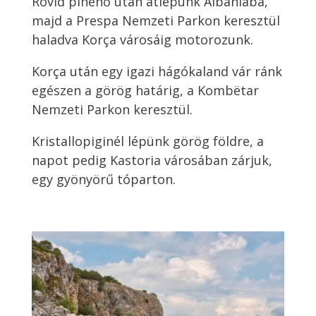
Rövid pihenő után átlépünk Albániába,
majd a Prespa Nemzeti Parkon keresztül
haladva Korça városáig motorozunk.
Korça után egy igazi hágókaland vár ránk
egészen a görög határig, a Kombëtar
Nemzeti Parkon keresztül.
Kristallopiginél lépünk görög földre, a
napot pedig Kastoria városában zárjuk,
egy gyönyörű tóparton.