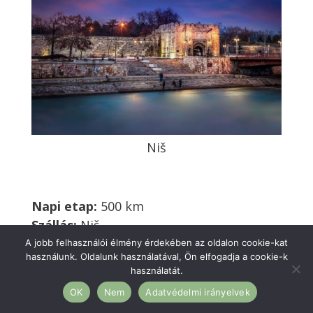
Niš
Napi etap:
500 km
Szállás:
Niš
A jobb felhasználói élmény érdekében az oldalon cookie-kat
használunk. Oldalunk használatával, Ön elfogadja a cookie-k
használatát.
9. NAP: szeptember 21.
OK
Nem
Adatvédelmi irányelvek