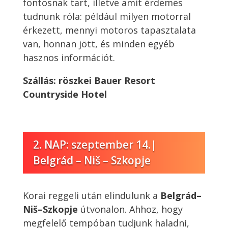
fontosnak tart, illetve amit érdemes
tudnunk róla: például milyen motorral
érkezett, mennyi motoros tapasztalata
van, honnan jött, és minden egyéb
hasznos információt.
Szállás:
röszkei Bauer Resort
Countryside Hotel
2. NAP: szeptember 14.|
Belgrád – Niš – Szkopje
Korai reggeli után elindulunk a
Belgrád–
Niš–Szkopje
útvonalon. Ahhoz, hogy
megfelelő tempóban tudjunk haladni,