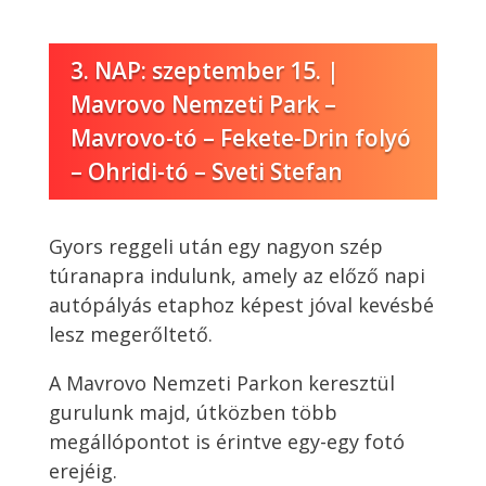
3. NAP: szeptember 15. |
Mavrovo Nemzeti Park –
Mavrovo-tó – Fekete-Drin folyó
– Ohridi-tó – Sveti Stefan
Gyors reggeli után egy nagyon szép
túranapra indulunk, amely az előző napi
autópályás etaphoz képest jóval kevésbé
lesz megerőltető.
A Mavrovo Nemzeti Parkon keresztül
gurulunk majd, útközben több
megállópontot is érintve egy-egy fotó
erejéig.