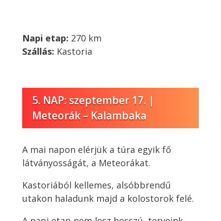
Napi etap:
270 km
Szállás:
Kastoria
5. NAP: szeptember 17. |
Meteorák – Kalambaka
A mai napon elérjük a túra egyik fő
látványosságát, a Meteorákat.
Kastoriából kellemes, alsóbbrendű
utakon haladunk majd a kolostorok felé.
A napi etap nem lesz hosszú, terveink