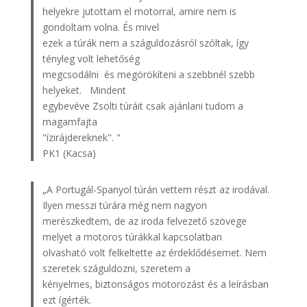
helyekre jutottam el motorral, amire nem is
gondoltam volna. És mivel
ezek a túrák nem a száguldozásról szóltak, így
tényleg volt lehetőség
megcsodálni és megörökíteni a szebbnél szebb
helyeket. Mindent
egybevéve Zsolti túráit csak ajánlani tudom a
magamfajta
"ízirájdereknek". "
PK1 (Kacsa)
„A Portugál-Spanyol túrán vettem részt az irodával.
Ilyen messzi túrára még nem nagyon
merészkedtem, de az iroda felvezető szövege
melyet a motoros túrákkal kapcsolatban
olvasható volt felkeltette az érdeklődésemet. Nem
szeretek száguldozni, szeretem a
kényelmes, biztonságos motorozást és a leírásban
ezt ígérték.