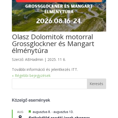
Olasz Dolomitok motorral
Grossglockner és Mangart
élménytúra
Szerző:
ABHadmin
|
2025. 11 6.
További információ és jelentkezés ITT.
« Régebbi bejegyzések
Keresés
Közelgő események
Kiemelt
augusztus 8.
-
augusztus 13.
AUG
8
Székelyföld csodái (csak chopper