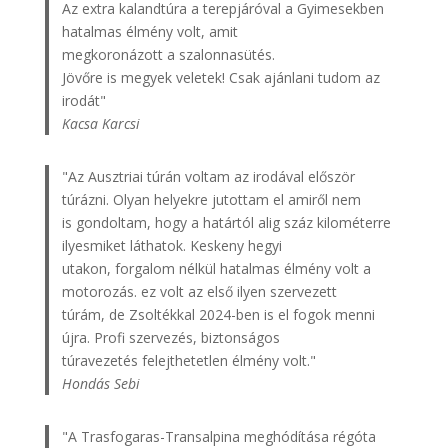
Az extra kalandtúra a terepjáróval a Gyimesekben
hatalmas élmény volt, amit
megkoronázott a szalonnasütés.
Jövőre is megyek veletek! Csak ajánlani tudom az
irodát"
Kacsa Karcsi
"Az Ausztriai túrán voltam az irodával először
túrázni. Olyan helyekre jutottam el amiről nem
is gondoltam, hogy a határtól alig száz kilométerre
ilyesmiket láthatok. Keskeny hegyi
utakon, forgalom nélkül hatalmas élmény volt a
motorozás. ez volt az első ilyen szervezett
túrám, de Zsoltékkal 2024-ben is el fogok menni
újra. Profi szervezés, biztonságos
túravezetés felejthetetlen élmény volt."
Hondás Sebi
"A Trasfogaras-Transalpina meghódítása régóta