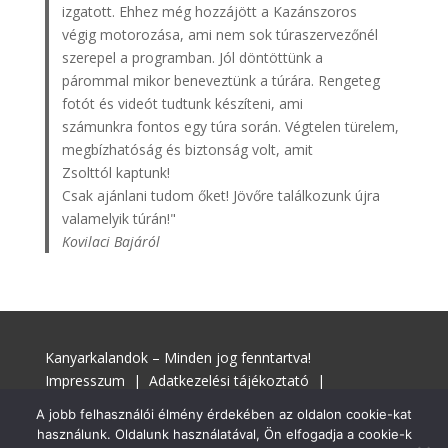
izgatott. Ehhez még hozzájött a Kazánszoros
végig motorozása, ami nem sok túraszervezőnél
szerepel a programban. Jól döntöttünk a
párommal mikor beneveztünk a túrára. Rengeteg
fotót és videót tudtunk készíteni, ami
számunkra fontos egy túra során. Végtelen türelem,
megbízhatóság és biztonság volt, amit
Zsolttól kaptunk!
Csak ajánlani tudom őket! Jövőre találkozunk újra
valamelyik túrán!"
Kovilaci Bajáról
Kanyarkalandok – Minden jog fenntartva!
Impresszum
|
Adatkezelési tájékoztató
|
Adatkezelési szabályzat
A jobb felhasználói élmény érdekében az oldalon cookie-kat
használunk. Oldalunk használatával, Ön elfogadja a cookie-k