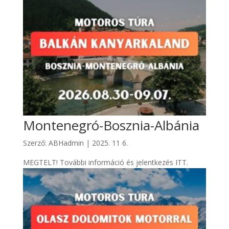
Montenegró-Bosznia-Albánia
Szerző:
ABHadmin
|
2025. 11 6.
MEGTELT! További információ és jelentkezés ITT.