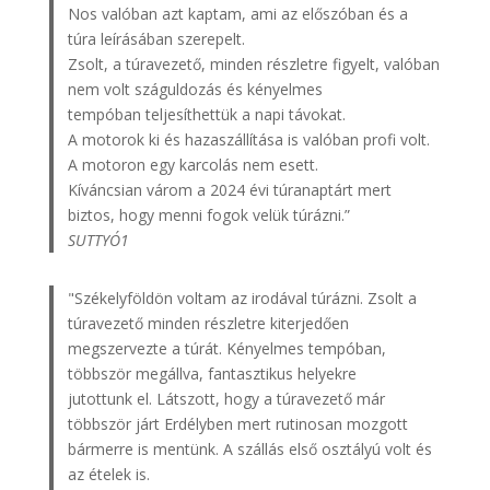
Nos valóban azt kaptam, ami az előszóban és a
túra leírásában szerepelt.
Zsolt, a túravezető, minden részletre figyelt, valóban
nem volt száguldozás és kényelmes
tempóban teljesíthettük a napi távokat.
A motorok ki és hazaszállítása is valóban profi volt.
A motoron egy karcolás nem esett.
Kíváncsian várom a 2024 évi túranaptárt mert
biztos, hogy menni fogok velük túrázni.”
SUTTYÓ1
"Székelyföldön voltam az irodával túrázni. Zsolt a
túravezető minden részletre kiterjedően
megszervezte a túrát. Kényelmes tempóban,
többször megállva, fantasztikus helyekre
jutottunk el. Látszott, hogy a túravezető már
többször járt Erdélyben mert rutinosan mozgott
bármerre is mentünk. A szállás első osztályú volt és
az ételek is.