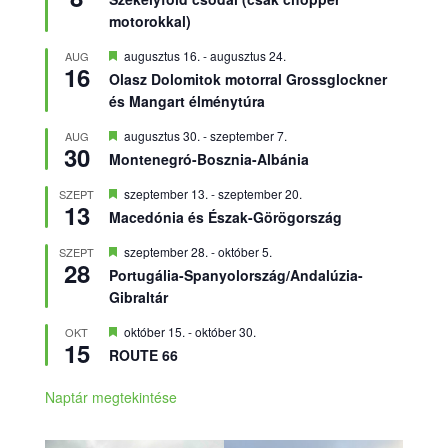
motorokkal)
Kiemelt
augusztus 16.
-
augusztus 24.
AUG
16
Olasz Dolomitok motorral Grossglockner
és Mangart élménytúra
Kiemelt
augusztus 30.
-
szeptember 7.
AUG
30
Montenegró-Bosznia-Albánia
Kiemelt
szeptember 13.
-
szeptember 20.
SZEPT
13
Macedónia és Észak-Görögország
Kiemelt
szeptember 28.
-
október 5.
SZEPT
28
Portugália-Spanyolország/Andalúzia-
Gibraltár
Kiemelt
október 15.
-
október 30.
OKT
15
ROUTE 66
Naptár megtekintése