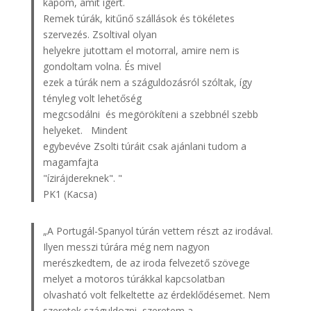
kapom, amit ígért.
Remek túrák, kitűnő szállások és tökéletes
szervezés. Zsoltival olyan
helyekre jutottam el motorral, amire nem is
gondoltam volna. És mivel
ezek a túrák nem a száguldozásról szóltak, így
tényleg volt lehetőség
megcsodálni és megörökíteni a szebbnél szebb
helyeket. Mindent
egybevéve Zsolti túráit csak ajánlani tudom a
magamfajta
"ízirájdereknek". "
PK1 (Kacsa)
„A Portugál-Spanyol túrán vettem részt az irodával.
Ilyen messzi túrára még nem nagyon
merészkedtem, de az iroda felvezető szövege
melyet a motoros túrákkal kapcsolatban
olvasható volt felkeltette az érdeklődésemet. Nem
szeretek száguldozni, szeretem a