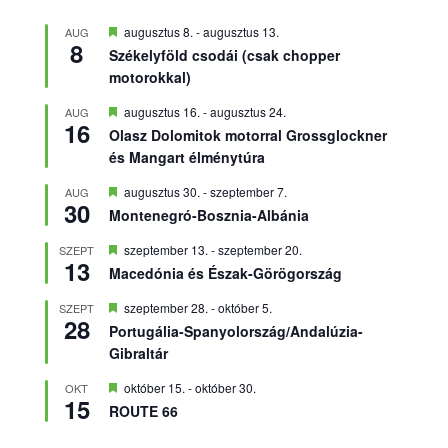
Kiemelt
augusztus 8.
-
augusztus 13.
AUG
8
Székelyföld csodái (csak chopper
motorokkal)
Kiemelt
augusztus 16.
-
augusztus 24.
AUG
16
Olasz Dolomitok motorral Grossglockner
és Mangart élménytúra
Kiemelt
augusztus 30.
-
szeptember 7.
AUG
30
Montenegró-Bosznia-Albánia
Kiemelt
szeptember 13.
-
szeptember 20.
SZEPT
13
Macedónia és Észak-Görögország
Kiemelt
szeptember 28.
-
október 5.
SZEPT
28
Portugália-Spanyolország/Andalúzia-
Gibraltár
Kiemelt
október 15.
-
október 30.
OKT
15
ROUTE 66