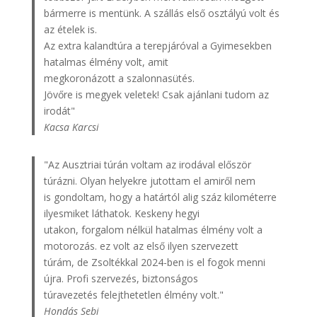
bármerre is mentünk. A szállás első osztályú volt és
az ételek is.
Az extra kalandtúra a terepjáróval a Gyimesekben
hatalmas élmény volt, amit
megkoronázott a szalonnasütés.
Jövőre is megyek veletek! Csak ajánlani tudom az
irodát"
Kacsa Karcsi
"Az Ausztriai túrán voltam az irodával először
túrázni. Olyan helyekre jutottam el amiről nem
is gondoltam, hogy a határtól alig száz kilométerre
ilyesmiket láthatok. Keskeny hegyi
utakon, forgalom nélkül hatalmas élmény volt a
motorozás. ez volt az első ilyen szervezett
túrám, de Zsoltékkal 2024-ben is el fogok menni
újra. Profi szervezés, biztonságos
túravezetés felejthetetlen élmény volt."
Hondás Sebi