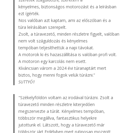
kényelmes, biztonságos motorozást és a leírásban
ezt ígérték.
Nos valóban azt kaptam, ami az előszóban és a
túra leírásában szerepelt.
Zsolt, a túravezető, minden részletre figyelt, valóban
nem volt száguldozás és kényelmes
tempóban teljesíthettük a napi távokat.
A motorok ki és hazaszállítása is valóban profi volt.
A motoron egy karcolás nem esett.
Kíváncsian várom a 2024 évi túranaptárt mert
biztos, hogy menni fogok velük túrázni.”
SUTTYÓ1
"Székelyföldön voltam az irodával túrázni. Zsolt a
túravezető minden részletre kiterjedően
megszervezte a túrát. Kényelmes tempóban,
többször megállva, fantasztikus helyekre
jutottunk el. Látszott, hogy a túravezető már
többször járt Erdélyben mert rutinosan mozgott