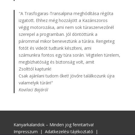
"A Trasfogaras-Transalpina meghódítása régóta
izgatott. Ehhez még hozzájött a Kazánszoros
végig motorozása, ami nem sok túraszervezőnél
szerepel a programban. Jól döntöttünk a
párommal mikor beneveztünk a túrára. Rengeteg
fotót és videót tudtunk készíteni, ami
számunkra fontos egy túra során. Végtelen türelem,
megbízhatóság és biztonság volt, amit
Zsolttól kaptunk!
Csak ajánlani tudom őket! Jövőre találkozunk újra
valamelyik túrán!"
Kovilaci Bajáról
Kanyarkalandok – Minden jog fenntartva!
Impresszum
|
Adatkezelési tájékoztató
|