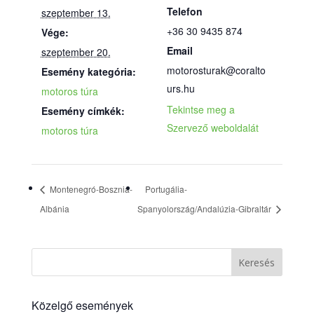
Telefon
szeptember 13.
+36 30 9435 874
Vége:
Email
szeptember 20.
motorosturak@coralto
Esemény kategória:
urs.hu
motoros túra
Tekintse meg a
Esemény címkék:
Szervező weboldalát
motoros túra
Montenegró-Bosznia-
Portugália-
Albánia
Spanyolország/Andalúzia-Gibraltár
Keresés
Közelgő események