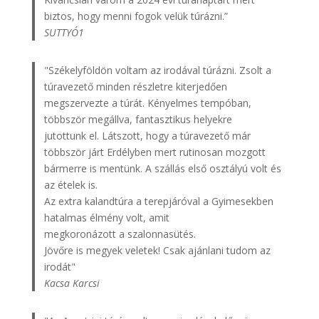
biztos, hogy menni fogok velük túrázni.”
SUTTYÓ1
"Székelyföldön voltam az irodával túrázni. Zsolt a
túravezető minden részletre kiterjedően
megszervezte a túrát. Kényelmes tempóban,
többször megállva, fantasztikus helyekre
jutottunk el. Látszott, hogy a túravezető már
többször járt Erdélyben mert rutinosan mozgott
bármerre is mentünk. A szállás első osztályú volt és
az ételek is.
Az extra kalandtúra a terepjáróval a Gyimesekben
hatalmas élmény volt, amit
megkoronázott a szalonnasütés.
Jövőre is megyek veletek! Csak ajánlani tudom az
irodát"
Kacsa Karcsi