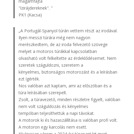
magamfajta
"ízirájdereknek". "
PK1 (Kacsa)
„A Portugál-Spanyol túrán vettem részt az irodával.
Ilyen messzi túrára még nem nagyon
merészkedtem, de az iroda felvezető szövege
melyet a motoros túrákkal kapcsolatban
olvasható volt felkeltette az érdeklődésemet. Nem
szeretek száguldozni, szeretem a
kényelmes, biztonságos motorozást és a leírásban
ezt ígérték.
Nos valóban azt kaptam, ami az előszóban és a
túra leírásában szerepelt.
Zsolt, a túravezető, minden részletre figyelt, valóban
nem volt száguldozás és kényelmes
tempóban teljesíthettük a napi távokat.
A motorok ki és hazaszállítása is valóban profi volt.
A motoron egy karcolás nem esett.
Kíváncsian várom a 2024 évi túranaptárt mert