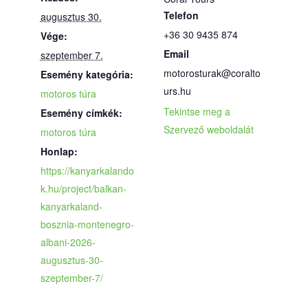
Telefon
augusztus 30.
+36 30 9435 874
Vége:
Email
szeptember 7.
motorosturak@coralto
Esemény kategória:
urs.hu
motoros túra
Tekintse meg a
Esemény címkék:
Szervező weboldalát
motoros túra
Honlap:
https://kanyarkalando
k.hu/project/balkan-
kanyarkaland-
bosznia-montenegro-
albani-2026-
augusztus-30-
szeptember-7/