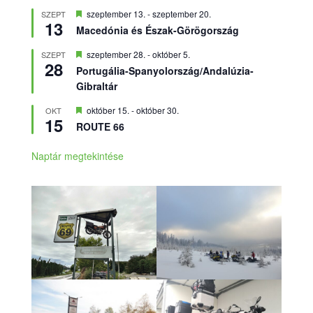
Kiemelt
szeptember 13.
-
szeptember 20.
SZEPT
13
Macedónia és Észak-Görögország
Kiemelt
szeptember 28.
-
október 5.
SZEPT
28
Portugália-Spanyolország/Andalúzia-
Gibraltár
Kiemelt
október 15.
-
október 30.
OKT
15
ROUTE 66
Naptár megtekintése