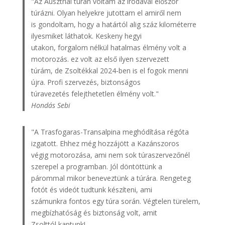
"Az Ausztriai túrán voltam az irodával először
túrázni. Olyan helyekre jutottam el amiről nem
is gondoltam, hogy a határtól alig száz kilométerre
ilyesmiket láthatok. Keskeny hegyi
utakon, forgalom nélkül hatalmas élmény volt a
motorozás. ez volt az első ilyen szervezett
túrám, de Zsoltékkal 2024-ben is el fogok menni
újra. Profi szervezés, biztonságos
túravezetés felejthetetlen élmény volt."
Hondás Sebi
"A Trasfogaras-Transalpina meghódítása régóta
izgatott. Ehhez még hozzájött a Kazánszoros
végig motorozása, ami nem sok túraszervezőnél
szerepel a programban. Jól döntöttünk a
párommal mikor beneveztünk a túrára. Rengeteg
fotót és videót tudtunk készíteni, ami
számunkra fontos egy túra során. Végtelen türelem,
megbízhatóság és biztonság volt, amit
Zsolttól kaptunk!