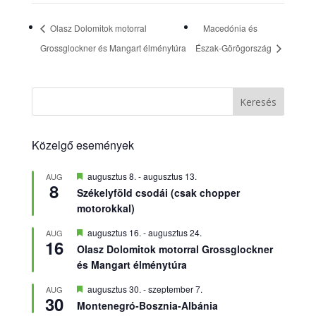
Olasz Dolomitok motorral
Macedónia és
Grossglockner és Mangart élménytúra
Észak-Görögország
Keresés
Közelgő események
Kiemelt
augusztus 8.
-
augusztus 13.
AUG
8
Székelyföld csodái (csak chopper
motorokkal)
Kiemelt
augusztus 16.
-
augusztus 24.
AUG
16
Olasz Dolomitok motorral Grossglockner
és Mangart élménytúra
Kiemelt
augusztus 30.
-
szeptember 7.
AUG
30
Montenegró-Bosznia-Albánia