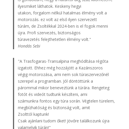
ilyesmiket láthatok. Keskeny hegyi
utakon, forgalom nélkül hatalmas élmény volt a
motorozás. ez volt az első ilyen szervezett
túrám, de Zsoltékkal 2024-ben is el fogok menni
újra. Profi szervezés, biztonságos
túravezetés felejthetetlen élmény volt."
Hondás Sebi
"A Trasfogaras-Transalpina meghódítása régóta
izgatott. Ehhez még hozzájött a Kazánszoros
végig motorozása, ami nem sok túraszervezőnél
szerepel a programban. Jól döntöttünk a
párommal mikor beneveztünk a túrára. Rengeteg
fotót és videót tudtunk készíteni, ami
számunkra fontos egy túra során. Végtelen türelem,
megbízhatóság és biztonság volt, amit
Zsolttól kaptunk!
Csak ajánlani tudom őket! Jövőre találkozunk újra
valamelyik túrán!"