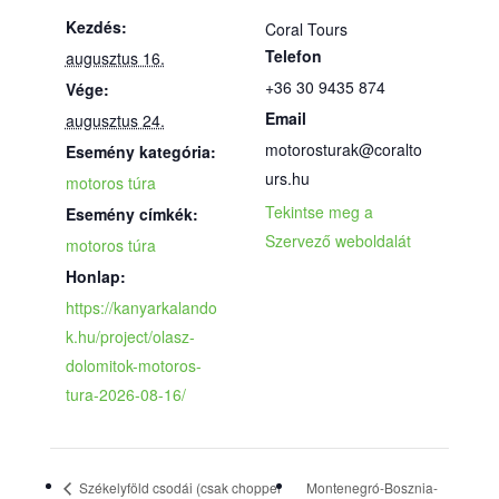
Kezdés:
Coral Tours
Telefon
augusztus 16.
+36 30 9435 874
Vége:
Email
augusztus 24.
motorosturak@coralto
Esemény kategória:
urs.hu
motoros túra
Tekintse meg a
Esemény címkék:
Szervező weboldalát
motoros túra
Honlap:
https://kanyarkalando
k.hu/project/olasz-
dolomitok-motoros-
tura-2026-08-16/
Székelyföld csodái (csak chopper
Montenegró-Bosznia-