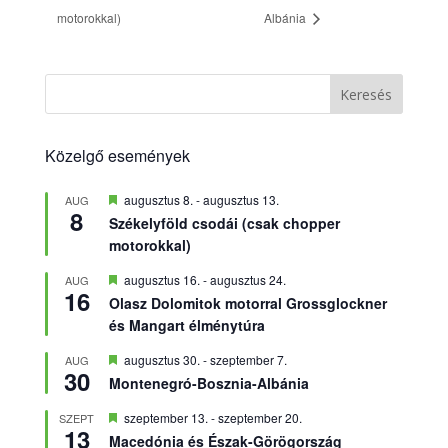
motorokkal)
Albánia
Keresés
Közelgő események
Kiemelt
augusztus 8.
-
augusztus 13.
AUG
8
Székelyföld csodái (csak chopper
motorokkal)
Kiemelt
augusztus 16.
-
augusztus 24.
AUG
16
Olasz Dolomitok motorral Grossglockner
és Mangart élménytúra
Kiemelt
augusztus 30.
-
szeptember 7.
AUG
30
Montenegró-Bosznia-Albánia
Kiemelt
szeptember 13.
-
szeptember 20.
SZEPT
13
Macedónia és Észak-Görögország