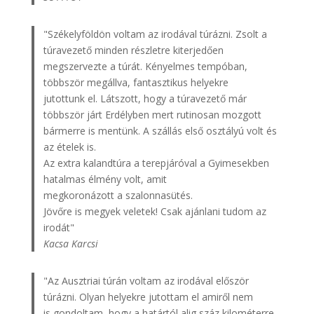
"Székelyföldön voltam az irodával túrázni. Zsolt a
túravezető minden részletre kiterjedően
megszervezte a túrát. Kényelmes tempóban,
többször megállva, fantasztikus helyekre
jutottunk el. Látszott, hogy a túravezető már
többször járt Erdélyben mert rutinosan mozgott
bármerre is mentünk. A szállás első osztályú volt és
az ételek is.
Az extra kalandtúra a terepjáróval a Gyimesekben
hatalmas élmény volt, amit
megkoronázott a szalonnasütés.
Jövőre is megyek veletek! Csak ajánlani tudom az
irodát"
Kacsa Karcsi
"Az Ausztriai túrán voltam az irodával először
túrázni. Olyan helyekre jutottam el amiről nem
is gondoltam, hogy a határtól alig száz kilométerre