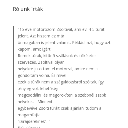
Rólunk írták
"15 éve motorozom Zsoltival, ami évi 4-5 túrát
jelent. Azt hiszem ez már
önmagában is jelent valamit. Például azt, hogy azt
kapom, amit ígért.
Remek túrák, kitűnő szállások és tökéletes
szervezés. Zsoltival olyan
helyekre jutottam el motorral, amire nem is
gondoltam volna. És mivel
ezek a túrák nem a száguldozásról szóltak, így
tényleg volt lehetőség
megcsodálni és megörökíteni a szebbnél szebb
helyeket. Mindent
egybevéve Zsolti túráit csak ajánlani tudom a
magamfajta
"ízirájdereknek". "
PK1 (Kacsa)