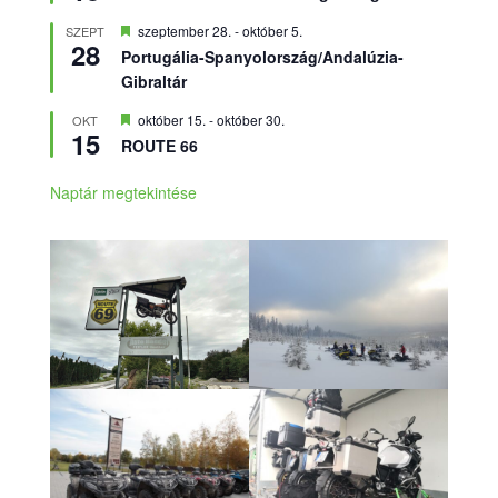
Kiemelt
szeptember 28.
-
október 5.
SZEPT
28
Portugália-Spanyolország/Andalúzia-
Gibraltár
Kiemelt
október 15.
-
október 30.
OKT
15
ROUTE 66
Naptár megtekintése