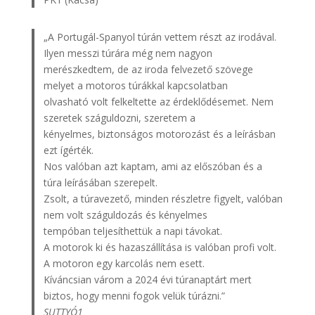
„A Portugál-Spanyol túrán vettem részt az irodával.
Ilyen messzi túrára még nem nagyon
merészkedtem, de az iroda felvezető szövege
melyet a motoros túrákkal kapcsolatban
olvasható volt felkeltette az érdeklődésemet. Nem
szeretek száguldozni, szeretem a
kényelmes, biztonságos motorozást és a leírásban
ezt ígérték.
Nos valóban azt kaptam, ami az előszóban és a
túra leírásában szerepelt.
Zsolt, a túravezető, minden részletre figyelt, valóban
nem volt száguldozás és kényelmes
tempóban teljesíthettük a napi távokat.
A motorok ki és hazaszállítása is valóban profi volt.
A motoron egy karcolás nem esett.
Kíváncsian várom a 2024 évi túranaptárt mert
biztos, hogy menni fogok velük túrázni.”
SUTTYÓ1