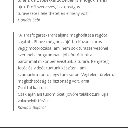
túrám, de Zsoltékkal 2024-ben is el fogok menni
újra. Profi szervezés, biztonságos
túravezetés felejthetetlen élmény volt."
Hondás Sebi
"A Trasfogaras-Transalpina meghódítása régóta
izgatott. Ehhez még hozzájött a Kazánszoros
végig motorozása, ami nem sok túraszervezőnél
szerepel a programban. Jól döntöttünk a
párommal mikor beneveztünk a túrára. Rengeteg
fotót és videót tudtunk készíteni, ami
számunkra fontos egy túra során. Végtelen türelem,
megbízhatóság és biztonság volt, amit
Zsolttól kaptunk!
Csak ajánlani tudom őket! Jövőre találkozunk újra
valamelyik túrán!"
Kovilaci Bajáról