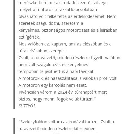
merészkedtem, de az iroda felvezető szövege
melyet a motoros túrákkal kapcsolatban
olvasható volt felkeltette az érdeklődésemet. Nem
szeretek száguldozni, szeretem a
kényelmes, biztonságos motorozást és a leírásban
ezt ígérték.
Nos valóban azt kaptam, ami az előszóban és a
túra leírásában szerepelt.
Zsolt, a túravezető, minden részletre figyelt, valóban
nem volt száguldozás és kényelmes
tempóban teljesíthettük a napi távokat.
A motorok ki és hazaszállítása is valóban profi volt.
A motoron egy karcolás nem esett.
Kíváncsian várom a 2024 évi túranaptárt mert
biztos, hogy menni fogok velük túrázni.”
SUTTYÓ1
"Székelyföldön voltam az irodával túrázni. Zsolt a
túravezető minden részletre kiterjedően