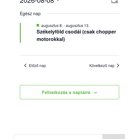
Nap
nézet
for
nézetek
Dátum
navigác
2026
Egész nap
kiválasztása.
augusztus
Kiemelt
augusztus 8.
-
augusztus 13.
8.
Székelyföld csodái (csak chopper
motorokkal)
Előző nap
Következő nap
Feliratkozás a naptárra