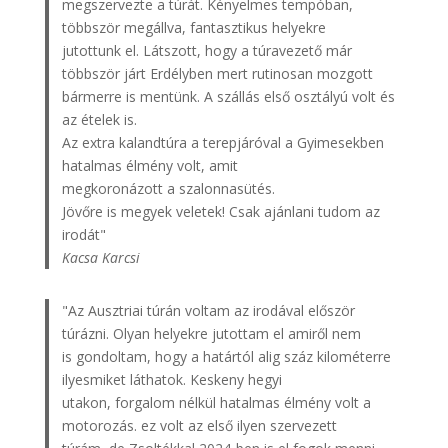
megszervezte a túrát. Kényelmes tempóban,
többször megállva, fantasztikus helyekre
jutottunk el. Látszott, hogy a túravezető már
többször járt Erdélyben mert rutinosan mozgott
bármerre is mentünk. A szállás első osztályú volt és
az ételek is.
Az extra kalandtúra a terepjáróval a Gyimesekben
hatalmas élmény volt, amit
megkoronázott a szalonnasütés.
Jövőre is megyek veletek! Csak ajánlani tudom az
irodát"
Kacsa Karcsi
"Az Ausztriai túrán voltam az irodával először
túrázni. Olyan helyekre jutottam el amiről nem
is gondoltam, hogy a határtól alig száz kilométerre
ilyesmiket láthatok. Keskeny hegyi
utakon, forgalom nélkül hatalmas élmény volt a
motorozás. ez volt az első ilyen szervezett