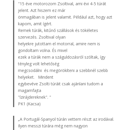
"15 éve motorozom Zsoltival, ami évi 4-5 túrát
jelent. Azt hiszem ez már
önmagában is jelent valamit. Például azt, hogy azt
kapom, amit ígért.
Remek túrák, kitűnő szállások és tökéletes
szervezés. Zsoltival olyan
helyekre jutottam el motorral, amire nem is
gondoltam volna. És mivel
ezek a túrák nem a száguldozásról szóltak, így
tényleg volt lehetőség
megcsodálni és megörökíteni a szebbnél szebb
helyeket. Mindent
egybevéve Zsolti túráit csak ajánlani tudom a
magamfajta
"ízirájdereknek". "
PK1 (Kacsa)
„A Portugál-Spanyol túrán vettem részt az irodával.
Ilyen messzi túrára még nem nagyon