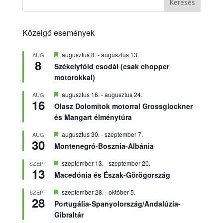
Keresés
Közelgő események
Kiemelt
augusztus 8.
-
augusztus 13.
AUG
8
Székelyföld csodái (csak chopper
motorokkal)
Kiemelt
augusztus 16.
-
augusztus 24.
AUG
16
Olasz Dolomitok motorral Grossglockner
és Mangart élménytúra
Kiemelt
augusztus 30.
-
szeptember 7.
AUG
30
Montenegró-Bosznia-Albánia
Kiemelt
szeptember 13.
-
szeptember 20.
SZEPT
13
Macedónia és Észak-Görögország
Kiemelt
szeptember 28.
-
október 5.
SZEPT
28
Portugália-Spanyolország/Andalúzia-
Gibraltár