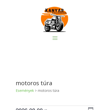
motoros túra
Események
motoros túra
Események
Navigác
Esemén
2026-08-08