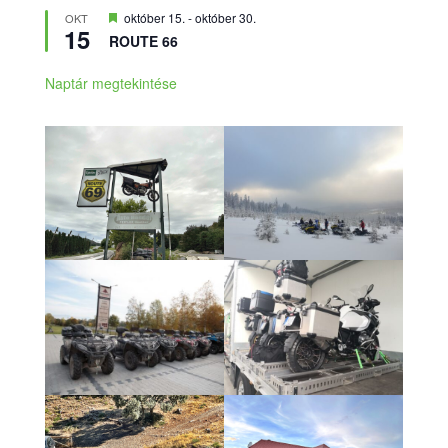
Kiemelt
október 15.
-
október 30.
OKT
15
ROUTE 66
Naptár megtekintése